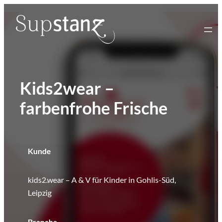
Zum
Inhalt
springen
Kids2wear –
farbenfrohe Frische
Kunde
kids2.wear – A & V für Kinder in Gohlis-Süd,
Leipzig
Branche